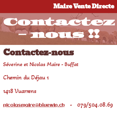
Maire Vente Directe
Contactez
- nous !!
Contactez-nous
Séverine et Nicolas Maire - Buffat
Chemin du Déjau 1
1418 Vuarrens
- 079/504.08.69
nicolasmaire@bluewin.ch